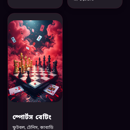
স্পোর্টস বেটিং
ফুটবল, টেনিস, কাবাডি