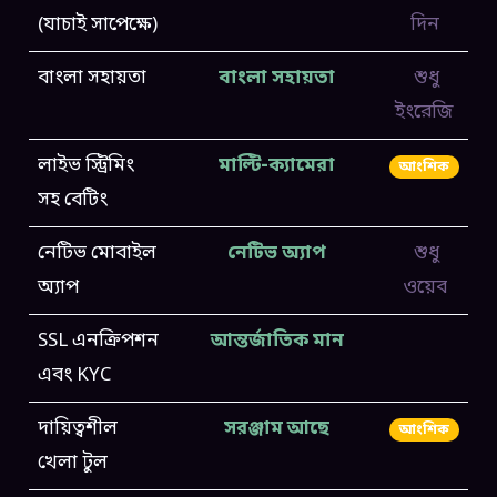
(যাচাই সাপেক্ষে)
দিন
বাংলা সহায়তা
বাংলা সহায়তা
শুধু
ইংরেজি
লাইভ স্ট্রিমিং
মাল্টি-ক্যামেরা
আংশিক
সহ বেটিং
নেটিভ মোবাইল
নেটিভ অ্যাপ
শুধু
অ্যাপ
ওয়েব
SSL এনক্রিপশন
আন্তর্জাতিক মান
এবং KYC
দায়িত্বশীল
সরঞ্জাম আছে
আংশিক
খেলা টুল