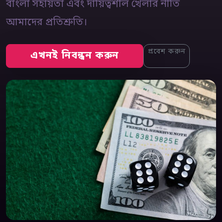
বাংলা সহায়তা এবং দায়িত্বশীল খেলার নীতি
আমাদের প্রতিশ্রুতি।
প্রবেশ করুন
এখনই নিবন্ধন করুন