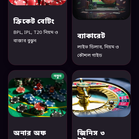
ক্রিকেট বেটিং
BPL, IPL, T20 নিয়ম ও
ব্যাকারেট
বাজার বুঝুন
লাইভ ডিলার, নিয়ম ও
কৌশল গাইড
নতুন
অনার অফ
জিনিস ৩