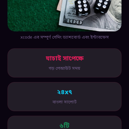
xcode এর সম্পূর্ণ গেমিং ড্যাশবোর্ড এবং ইন্টারফেস
যাচাই সাপেক্ষে
গড় পেআউট সময়
২৪x৭
বাংলা সাপোর্ট
৬টি