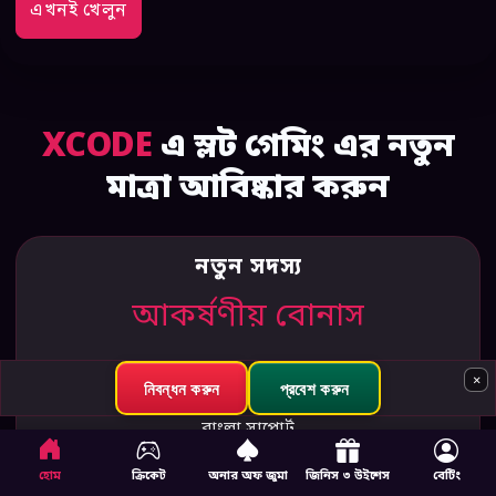
এখনই খেলুন
XCODE
এ স্লট গেমিং এর নতুন
মাত্রা আবিষ্কার করুন
নতুন সদস্য
আকর্ষণীয় বোনাস
স্বাগত প্যাকেজ
×
নিবন্ধন করুন
প্রবেশ করুন
মোবাইল অ্যাক্সেস
বাংলা সাপোর্ট
হোম
ক্রিকেট
অনার অফ জুমা
জিনিস ৩ উইশেস
বেটিং