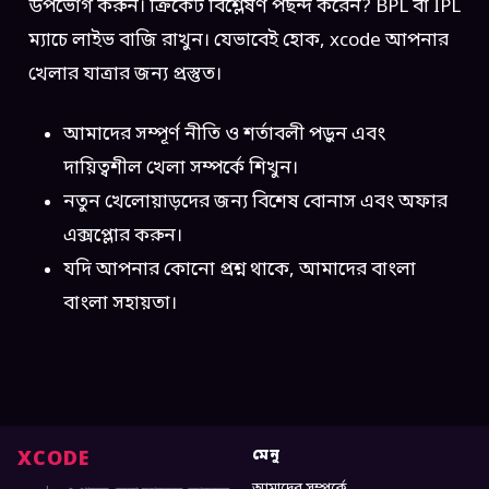
উপভোগ করুন। ক্রিকেট বিশ্লেষণ পছন্দ করেন? BPL বা IPL
ম্যাচে লাইভ বাজি রাখুন। যেভাবেই হোক, xcode আপনার
খেলার যাত্রার জন্য প্রস্তুত।
আমাদের সম্পূর্ণ নীতি ও শর্তাবলী পড়ুন এবং
দায়িত্বশীল খেলা সম্পর্কে শিখুন।
নতুন খেলোয়াড়দের জন্য বিশেষ বোনাস এবং অফার
এক্সপ্লোর করুন।
যদি আপনার কোনো প্রশ্ন থাকে, আমাদের বাংলা
বাংলা সহায়তা।
XCODE
মেনু
আমাদের সম্পর্কে