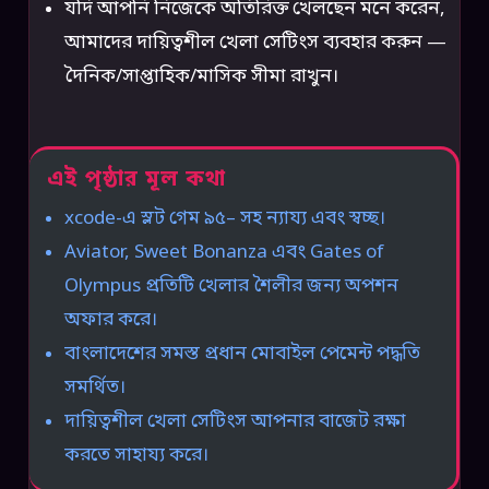
যদি আপনি নিজেকে অতিরিক্ত খেলছেন মনে করেন,
আমাদের দায়িত্বশীল খেলা সেটিংস ব্যবহার করুন —
দৈনিক/সাপ্তাহিক/মাসিক সীমা রাখুন।
এই পৃষ্ঠার মূল কথা
xcode-এ স্লট গেম ৯৫– সহ ন্যায্য এবং স্বচ্ছ।
Aviator, Sweet Bonanza এবং Gates of
Olympus প্রতিটি খেলার শৈলীর জন্য অপশন
অফার করে।
বাংলাদেশের সমস্ত প্রধান মোবাইল পেমেন্ট পদ্ধতি
সমর্থিত।
দায়িত্বশীল খেলা সেটিংস আপনার বাজেট রক্ষা
করতে সাহায্য করে।