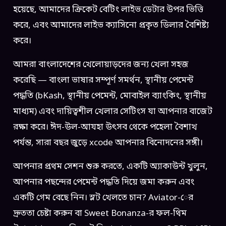
হয়েছে, আমাদের ক্রিকেট বেটিং লাইভ ডেটার উপর ভিত্তি
করে, এবং আমাদের লাইভ ক্যাসিনো প্রকৃত ডিলার বৈশিষ্ট্য
করে।
আমরা বাংলাদেশের খেলোয়াড়দের জন্য খেলা সহজ
করেছি — বাংলা ভাষার সম্পূর্ণ সমর্থন, স্থানীয় পেমেন্ট
পদ্ধতি (bKash, স্থানীয় পেমেন্ট, মোবাইল ব্যাংকিং, স্থানীয়
মাধ্যম) এবং দায়িত্বশীল খেলার সেটিংস যা আপনার বাজেট
রক্ষা করে। ঈদ-উল-আযহা উৎসব থেকে পহেলা বৈশাখ
পর্যন্ত, সারা বছর জুড়ে xcode আপনার বিনোদনের সঙ্গী।
আপনার প্রথম সেশন শুরু করতে, একটি অ্যাকাউন্ট খুলুন,
আপনার পছন্দের পেমেন্ট পদ্ধতি দিয়ে জমা করুন এবং
একটি গেম বেছে নিন। স্লট খেলতে চান? Aviator-ের
দ্রুততা চেষ্টা করুন বা Sweet Bonanza-র ফল-থিম