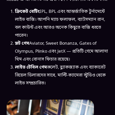
ক্রিকেট বেটিং
IPL, BPL এবং আন্তর্জাতিক টুর্নামেন্টে
লাইভ বাজি। আপনি ম্যাচ ফলাফল, ব্যাটসম্যান রান,
বল কাউন্ট এবং আরও অনেক কিছুতে বাজি ধরতে
পারেন।
স্লট গেম
Aviator, Sweet Bonanza, Gates of
Olympus, Plinko এবং JetX — প্রতিটি গেমে আলাদা
থিম এবং বোনাস ফিচার রয়েছে।
লাইভ টেবিল গেম
রুলেট, ব্ল্যাকজ্যাক এবং ব্যাকারেট
রিয়েল ডিলারদের সাথে, মাল্টি-ক্যামেরা স্টুডিও থেকে
লাইভ সম্প্রচারিত।