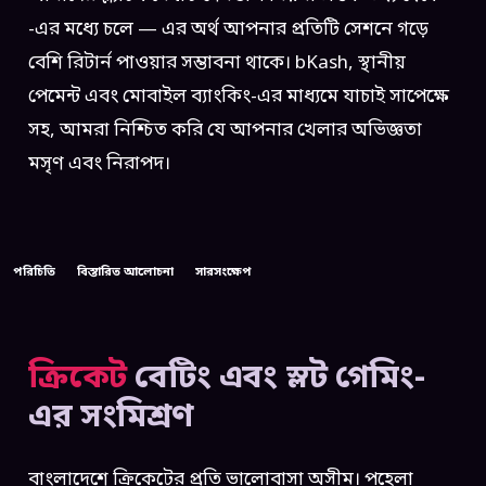
-এর মধ্যে চলে — এর অর্থ আপনার প্রতিটি সেশনে গড়ে
বেশি রিটার্ন পাওয়ার সম্ভাবনা থাকে। bKash, স্থানীয়
পেমেন্ট এবং মোবাইল ব্যাংকিং-এর মাধ্যমে যাচাই সাপেক্ষে
সহ, আমরা নিশ্চিত করি যে আপনার খেলার অভিজ্ঞতা
মসৃণ এবং নিরাপদ।
পরিচিতি
বিস্তারিত আলোচনা
সারসংক্ষেপ
ক্রিকেট
বেটিং এবং স্লট গেমিং-
এর সংমিশ্রণ
বাংলাদেশে ক্রিকেটের প্রতি ভালোবাসা অসীম। পহেলা