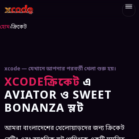
xcode
হোম
›
ক্রিকেট
xcode — যেখানে আপনার পরবর্তী খেলা শুরু হয়।
XCODE
ক্রিকেট
এ
AVIATOR ও SWEET
BONANZA স্লট
আমরা বাংলাদেশের খেলোয়াড়দের জন্য ক্রিকেট